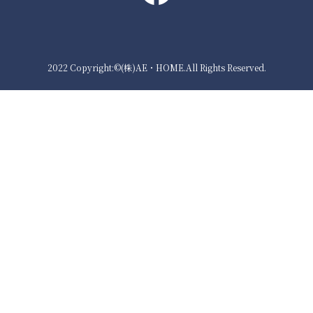
2022 Copyright:©(株)AE・HOME.All Rights Reserved.