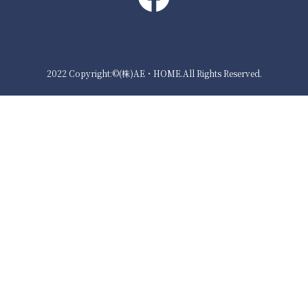
2022 Copyright:©(株)AE・HOME.All Rights Reserved.