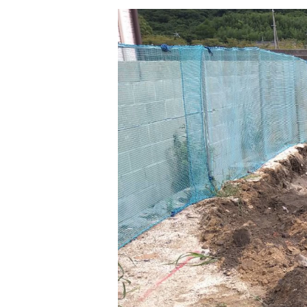
動
画
プ
レ
ー
ヤ
ー