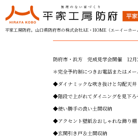
防府市・浜方 完成見学会
平家工房防府。山口県防府市の株式会社AE・HOME（エーイーホー
2025.12.15
防府市・浜方 完成見学会開催 12月2
＊完全予約制につきお電話またはメー
◆ダイナミックな吹き抜けと勾配天井
◆階段で上がれてダイニングを見下ろ
◆使い勝手の良い土間収納
◆アクセント壁紙＆おしゃれな飾り棚
◆玄関引き戸＆土間収納