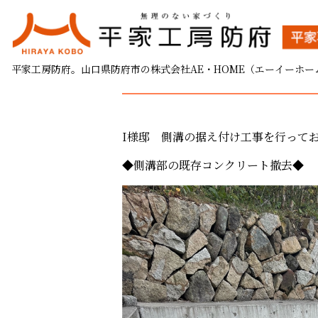
I様邸 側溝設置工事
平家工房防府。山口県防府市の株式会社AE・HOME（エーイーホー
2025.12.16
I様邸 側溝の据え付け工事を行って
◆側溝部の既存コンクリート撤去◆