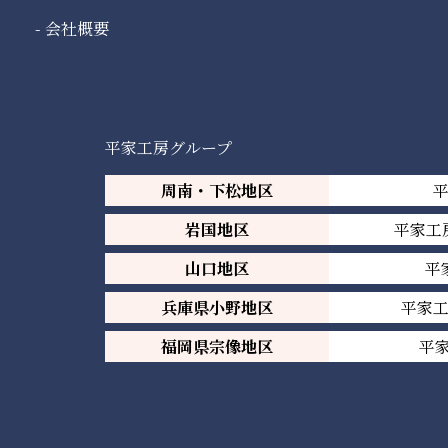
会社概要
平家工房グループ
周南・下松地区
岩国地区
平家工
山口地区
平
兵庫県小野地区
平家
福岡県宗像地区
平家