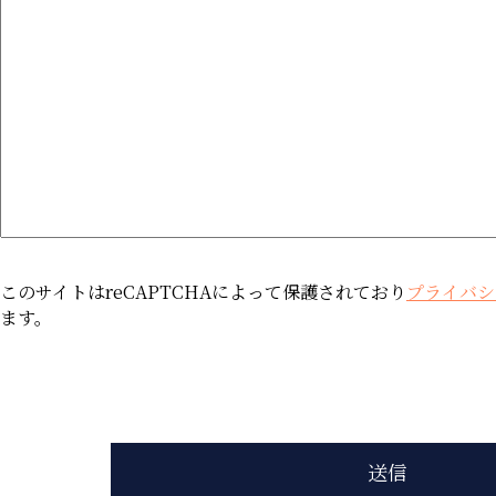
このサイトはreCAPTCHAによって保護されており
プライバシ
ます。
送信