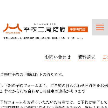
平家工房防府。山口県防府市の株式会社AE・HOME（エーイーホーム）。
お問い合わせ
資料請求
ご
ご来店予約の手順は以下の通りです。
1. 下記の予約フォームより、ご希望の打ち合わせ日時等をお
2. 弊社から打ち合わせ日時確定の連絡があります
予約フォームをお送りいただいた時点では、ご予約は完了して
ご来店日時のご希望に沿えない場合もあるため、弊社より折り