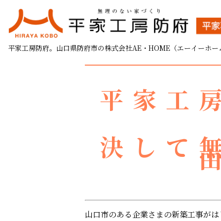
山口市の企業さま 新築
平家工房防府。山口県防府市の株式会社AE・HOME（エーイーホー
2021.11.02
平家工
決して
山口市のある企業さまの新築工事がは