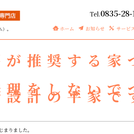
0835-28-
基礎工事はいりました
ホーム
お知らせ
サービ
ム）。
房が推奨する家
無理をしないで
由設計の平家で
じまりました。