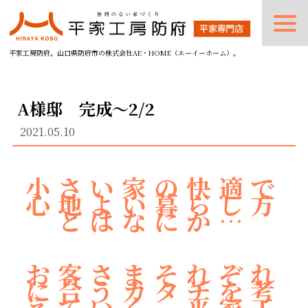
平家工房防府。山口県防府市の株式会社AE・HOME（エーイーホーム）。
A様邸 完成～2/2
2021.05.10
小さい家の快適で
心地よい暮らし方
とはなにか…
お客さまそれぞれ
に合うカタチを考
えていく 平家工