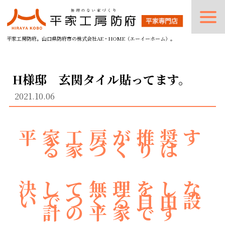
平家工房防府。山口県防府市の株式会社AE・HOME（エーイーホーム）。
H様邸 玄関タイル貼ってます。
2021.10.06
平家工房が推奨す
る家づくりは
決して無理をしな
いでつくる自由設
計の平家です