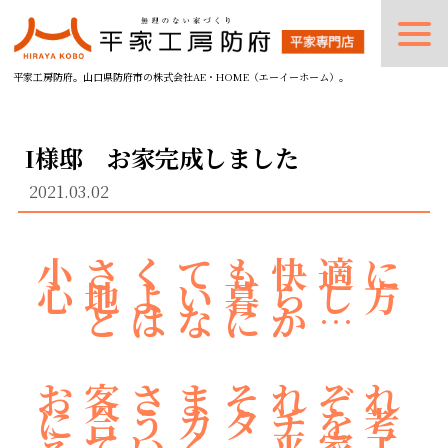
平家工房防府。山口県防府市の株式会社AE・HOME（エーイーホーム）。
I様邸 お家完成しました
2021.03.02
小さくても快適に
心地よい暮らし方
とはなにか…
お客さまそれぞれ
に合うカタチを考
えていく 平家工