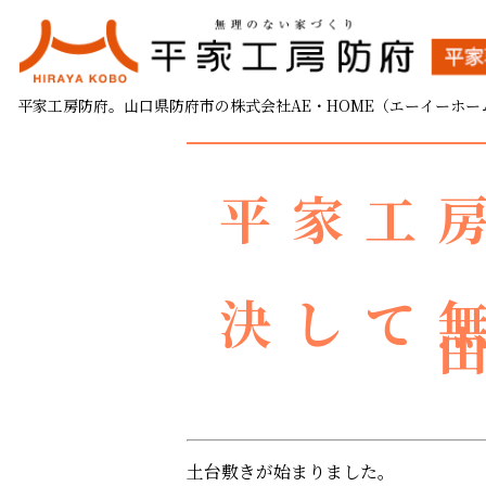
I様邸 土台敷き始まり
平家工房防府。山口県防府市の株式会社AE・HOME（エーイーホー
2022.02.26
平家工
決して
土台敷きが始まりました。