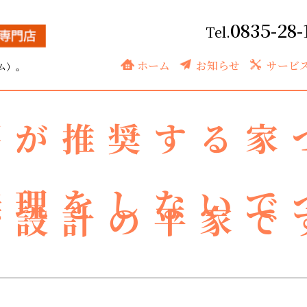
0835-28-
ました。
ホーム
お知らせ
サービ
ム）。
房が推奨する家
無理をしないで
由設計の平家で