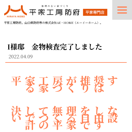
平家工房防府。山口県防府市の株式会社AE・HOME（エーイーホーム）。
I様邸 金物検査完了しました
2022.04.09
平家工房が推奨す
る家づくりは
決して無理をしな
いでつくる自由設
計の平家です