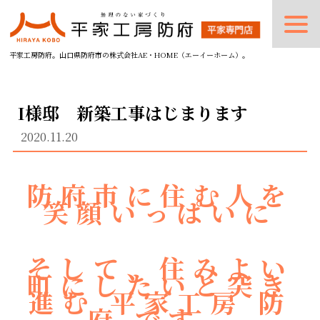
平家工房防府。山口県防府市の株式会社AE・HOME（エーイーホーム）。
I様邸 新築工事はじまります
2020.11.20
防府市に住む人を
笑顔いっぱいに
そして、住みよい
町にしたいと突き
進む 平家工房 防
府 です。