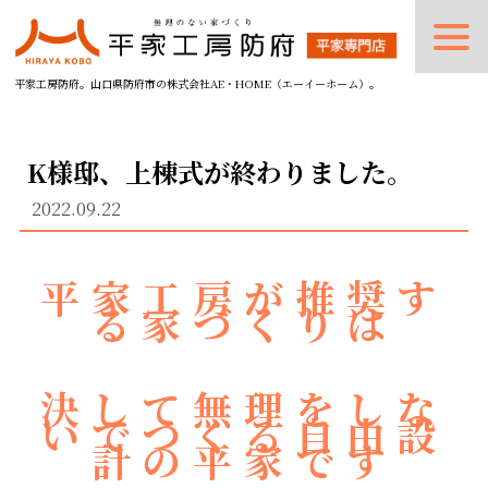
平家工房防府。山口県防府市の株式会社AE・HOME（エーイーホーム）。
K様邸、上棟式が終わりました。
2022.09.22
平家工房が推奨す
る家づくりは
決して無理をしな
いでつくる自由設
計の平家です