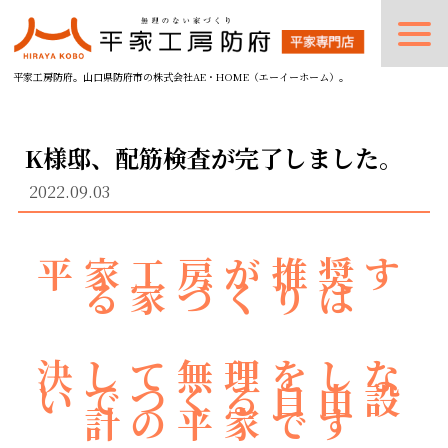
平家工房防府。山口県防府市の株式会社AE・HOME（エーイーホーム）。
K様邸、配筋検査が完了しました。
2022.09.03
平家工房が推奨す
る家づくりは
決して無理をしな
いでつくる自由設
計の平家です