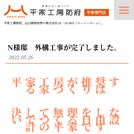
平家工房防府。山口県防府市の株式会社AE・HOME（エーイーホーム）。
N様邸 外構工事が完了しました。
2022.05.26
平家工房が推奨す
る家づくりは
決して無理をしな
いでつくる自由設
計の平家です