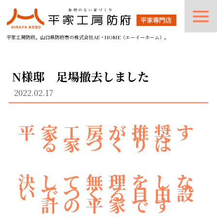
平家工房防府。山口県防府市の株式会社AE・HOME（エーイーホーム）。
N様邸 足場撤去しました
2022.02.17
平家工房が推奨す
る家づくりは
決して無理をしな
いでつくる自由設
計の平家です