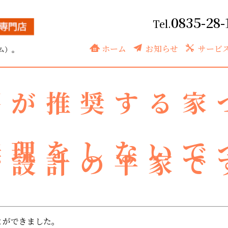
0835-28-
えました。
ホーム
お知らせ
サービ
ム）。
房が推奨する家
無理をしないで
由設計の平家で
とができました。