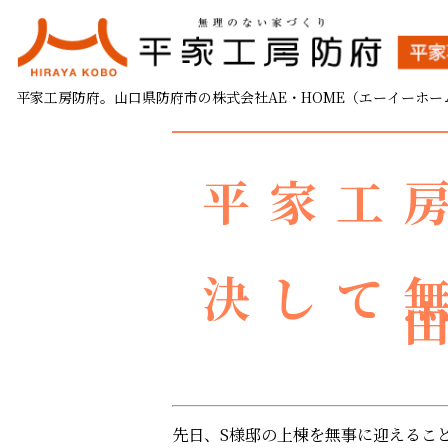
S様邸、無事に上棟を迎
平家工房防府。山口県防府市の株式会社AE・HOME（エーイーホー
2023.04.17
平家工
決して
先日、S様邸の上棟を無事に迎えるこ