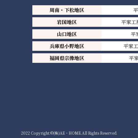
周南・下松地区
岩国地区
平家工
山口地区
平
兵庫県小野地区
平家
福岡県宗像地区
平家
2022 Copyright:©(株)AE・HOME.All Rights Reserved.