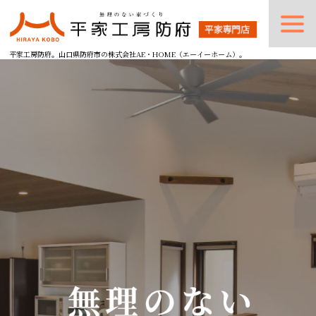
平家工房防府。山口県防府市の株式会社AE・HOME（エーイーホーム）。